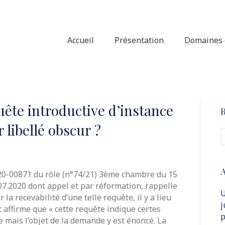
Accueil
Présentation
Domaines d
quête introductive d’instance
 libellé obscur ?
A
20-00871 du rôle (n°74/21) 3ème chambre du 15
.07.2020 dont appel et par réformation, rappelle
U
la recevabilité d’une telle requête, il y a lieu
j
t affirme que « cette requête indique certes
p
mais l’objet de la demande y est énoncé. La