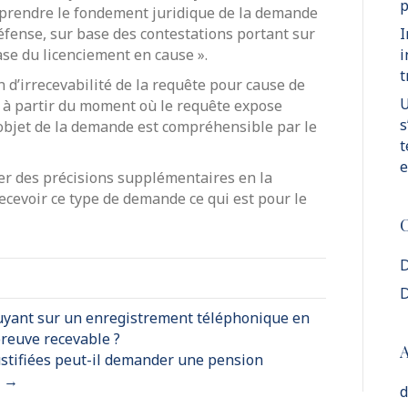
p
omprendre le fondement juridique de la demande
éfense, sur base des contestations portant sur
I
ase du licenciement en cause ».
i
t
 d’irrecevabilité de la requête pour cause de
U
li à partir du moment où le requête expose
s
objet de la demande est compréhensible par le
t
e
ger des précisions supplémentaires en la
ecevoir ce type de demande ce qui est pour le
C
D
D
uyant sur un enregistrement téléphonique en
preuve recevable ?
A
ustifiées peut-il demander une pension
? →
d